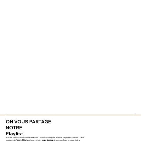
ON VOUS PARTAGE
NOTRE
Playlist
Au fil des saisons, la maison se transforme. La lumière change, les matières respirent autrement… et la
musique suit.
Fabian et Pierre
partagent ici leurs
coups de cœur
du moment. Des morceaux choisis