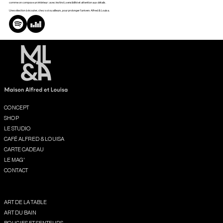
comme on compose un intérieur : avec instinct, sensibilité et attention aux détails.
Une sélection à écouter, chez soi ou ailleurs, pour prolonger l’univers Alfred & Louisa.
Menu
CONCEPT
SHOP
LE STUDIO
CAFÉ ALFRED & LOUISA
CARTE CADEAU
LE MAG'
CONTACT
Shop
ART DE LA TABLE
ART DU BAIN