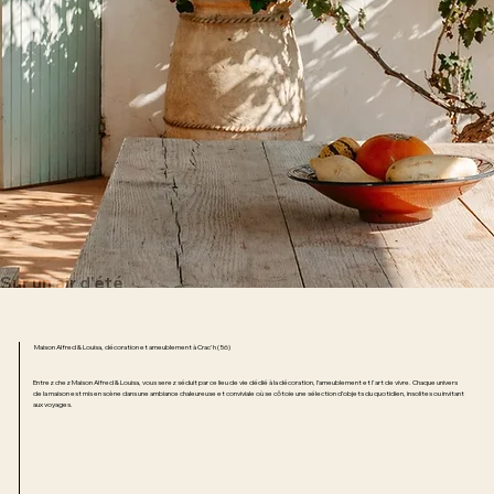
Sur un air d'été
Maison Alfred & Louisa, décoration et ameublement à Crac'h (56)
Entrez chez Maison Alfred & Louisa, vous serez séduit par ce lieu de vie dédié à la décoration, l’ameublement et l'art de vivre. Chaque univers
de la maison est mis en scène dans une ambiance chaleureuse et conviviale où se côtoie une sélection d’objets du quotidien, insolites ou invitant
aux voyages.