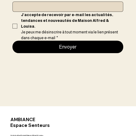
J’accepte de recevoir par e-mail les actualités, 
tendances et nouveautés de Maison Alfred & 
Louisa.
Je peux me désinscrire à tout moment via le lien présent 
dans chaque e-mail
*
Envoyer
AMBIANCE
Espace Senteurs
Un écrin olfactif signé Maison Alfred & Louisa