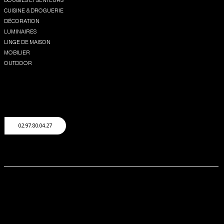
BOUGIES ET SENTEURS
CUISINE & DROGUERIE
DÉCORATION
LUMINAIRES
LINGE DE MAISON
MOBILIER
OUTDOOR
Contact
CONTACT
ENVOYER UN MAIL
NOUS APPELER
02.97.80.04.27
© 2026
EX.NIHILO
Boutique
11 ZA MANE LENN 56950 CRAC'H
MENTIONS LÉGALES
CONDITIONS GÉNÉRALES DE VENTE