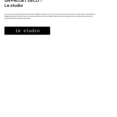
UN PROJET DÉCO ?
Le studio
Vous avez besoin des conseils d'un décorateur d'intérieur à domicile ? Chez vous, dans votre maison de vacances ou bien dans votre entreprise,
l'équipe de la Maison Alfred & Louisa vous aidera à réaliser votre rêve d'habitat. Fabian, saura vous apporter tout son talent de décorateur pour
faire de votre espace de vie un lieu unique.
le studio