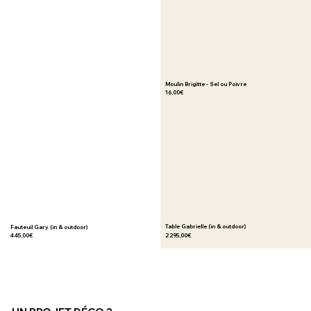
Moulin Brigitte - Sel ou Poivre
16,00€
Table Gabrielle (in & outdoor)
Fauteuil Gary (in & outdoor)
445,00€
2 295,00€