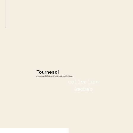
Tournesol
Une exclusivité Maison Alfred & Louisa en Morbihan
collection
Baobab