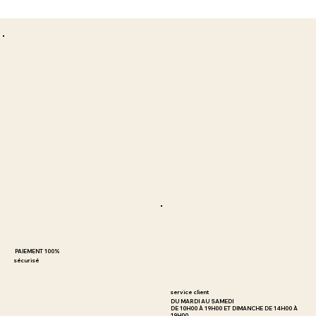
PAIEMENT 100%
sécurisé
service client
DU MARDI AU SAMEDI
DE 10H00 À 19H00 ET DIMANCHE DE 14H00 À
19H00