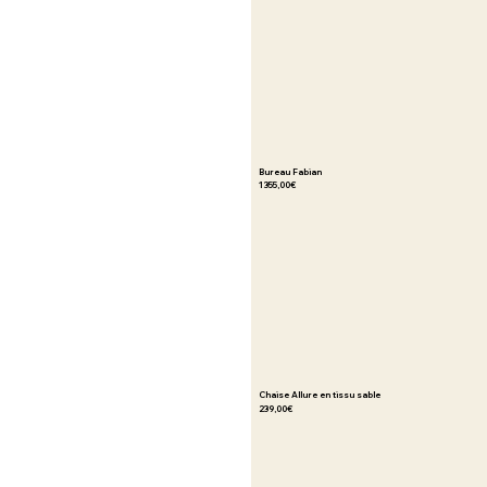
Bureau Fabian
1 355,00€
Chaise Allure en tissu sable
239,00€