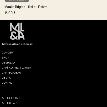
Moulin Brigitte - Sel ou Poivre
Prix
16,00 €
Menu
CONCEPT
SHOP
LE STUDIO
CAFÉ ALFRED & LOUISA
CARTE CADEAU
LE MAG'
CONTACT
Shop
ART DE LA TABLE
ART DU BAIN