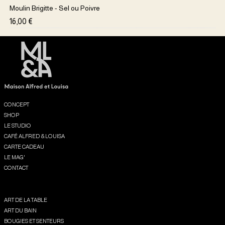
Moulin Brigitte - Sel ou Poivre
Prix
16,00 €
Menu
CONCEPT
SHOP
LE STUDIO
CAFÉ ALFRED & LOUISA
CARTE CADEAU
LE MAG'
CONTACT
Shop
ART DE LA TABLE
ART DU BAIN
BOUGIES ET SENTEURS