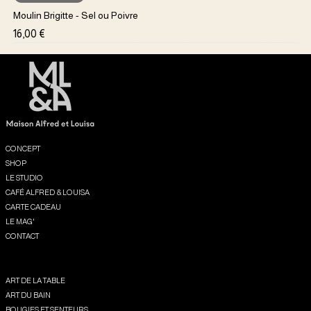
Moulin Brigitte - Sel ou Poivre
Prix
16,00 €
Menu
CONCEPT
SHOP
LE STUDIO
CAFÉ ALFRED & LOUISA
CARTE CADEAU
LE MAG'
CONTACT
Shop
ART DE LA TABLE
ART DU BAIN
BOUGIES ET SENTEURS